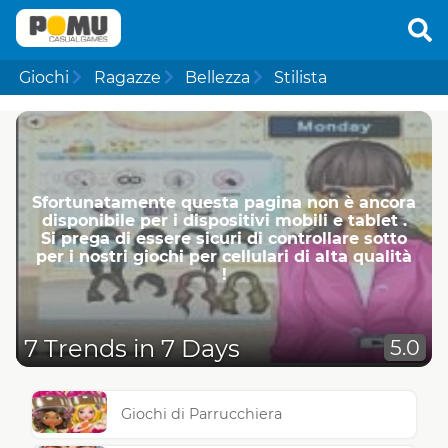
Giochi
Ragazze
Bellezza
Stilista
Sfortunatamente questa pagina non è ancora
disponibile per i dispositivi mobili e tablet .
Si prega di essere sicuri di controllare sotto
per i nostri giochi per cellulari di alta qualità
!
7 Trends in 7 Days
5.0
Giochi di Parrucchiera