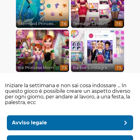
Mermaid Princesses
Teenage Celebrity Rivalry
7.6
7.6
Ice Princess Mommy Real Makeover
Barbie's Instagram Life
7.5
7.5
Iniziare la settimana e non sai cosa indossare ... In
questo gioco è possibile creare un aspetto diverso
per ogni giorno, per andare al lavoro, a una festa, la
palestra, ecc
Avviso legale