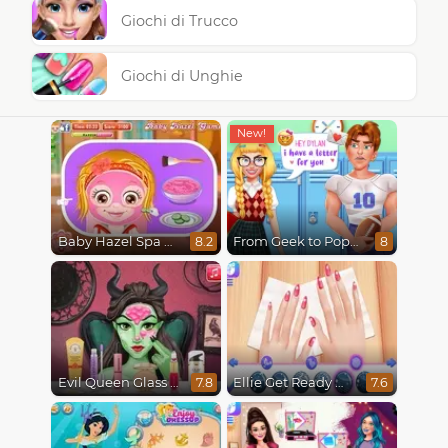
Giochi di Trucco
Giochi di Unghie
Baby Hazel Spa Makeover
From Geek to Popular Girl
8.2
8
Evil Queen Glass Skin Routine #Influencer
Ellie Get Ready With Me 2
7.8
7.6