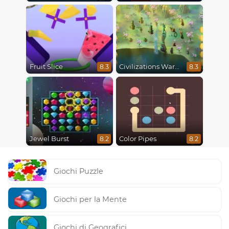
Fruit Slice
Civilizations Wars Master Edition
8.3
8.3
Jewel Burst
Color Pipes
8.2
8.2
Giochi Puzzle
Giochi per la Mente
Giochi di Geografici