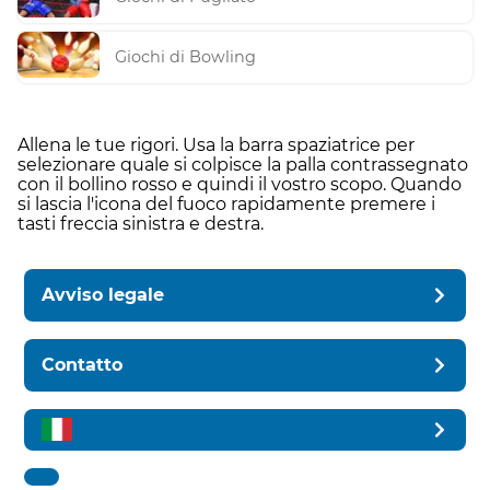
Giochi di Bowling
Allena le tue rigori. Usa la barra spaziatrice per
selezionare quale si colpisce la palla contrassegnato
con il bollino rosso e quindi il vostro scopo. Quando
si lascia l'icona del fuoco rapidamente premere i
tasti freccia sinistra e destra.
Avviso legale
Contatto