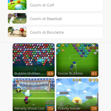
Giochi di Golf
Giochi di Baseball
Giochi di Biciclette
Bubble Shooter World Cup
Soccer Bubbles
8.8
8.1
Penalty Shoot-Out
Gravity Soccer
7.9
7.9