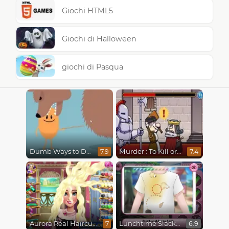
Giochi HTML5
Giochi di Halloween
giochi di Pasqua
Dumb Ways to Die
Murder : To Kill or Not to Kill
7.9
7.4
Aurora Real Haircuts
Lunchtime Slacking
7
6.9