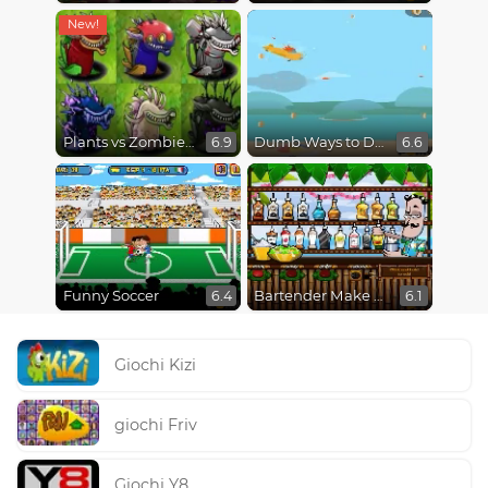
Plants vs Zombies Fusion Mode
Dumb Ways to Die 3: World Tour
6.9
6.6
Funny Soccer
Bartender Make Right Mix
6.4
6.1
Giochi Kizi
giochi Friv
Giochi Y8