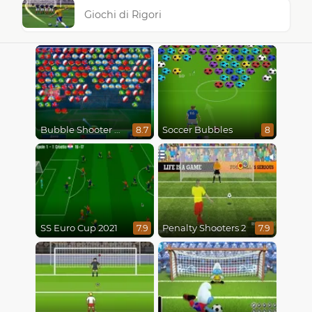
Giochi di Rigori
Bubble Shooter World Cup
Soccer Bubbles
8.7
8
SS Euro Cup 2021
Penalty Shooters 2
7.9
7.9