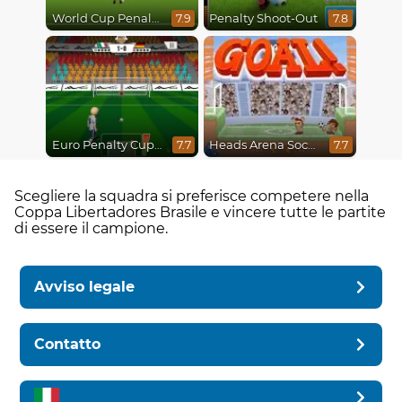
World Cup Penalty 2018
Penalty Shoot-Out
7.9
7.8
Euro Penalty Cup 2021
Heads Arena Soccer All Stars
7.7
7.7
Scegliere la squadra si preferisce competere nella
Coppa Libertadores Brasile e vincere tutte le partite
di essere il campione.
Avviso legale
Contatto