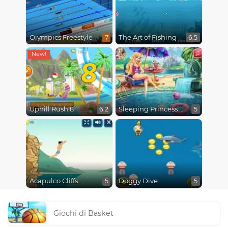
Olympics Freestyle
The Art of Fishing
7
6.5
8
Uphill Rush 8
Sleeping Princess Swimming Pool
6.2
5
Acapulco Cliffs
Doggy Dive
5
5
Giochi di Basket