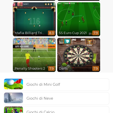
Mafia Billiard Tricks
SS Euro Cup 2021
8.3
7.9
Penalty Shooters 2
Darts
7.9
7.9
Giochi di Mini Golf
Giochi di Neve
Giochi di Calcio