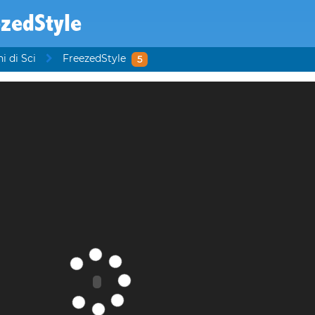
zedStyle
i di Sci
FreezedStyle
5