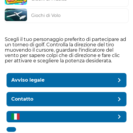
Giochi di Volo
Scegli il tuo personaggio preferito di partecipare ad
un torneo di golf. Controlla la direzione del tiro
muovendo il cursore, guardare l'indicatore del
vento per sapere colpi che di direzione e fare clic
per attivare e scegliere la potenza desiderata.
Avviso legale
Contatto