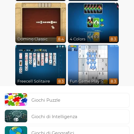
Domino Classic
4 Colors
8.4
8.3
Freecell Solitaire
Fun Game Play Sudoku
8.3
8.3
Giochi Puzzle
Giochi di Intelligenza
Giochi di Geografici