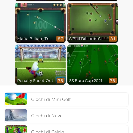
Mafia Billiard Tricks
8 Ball Billiards Classic
8.3
8.1
Penalty Shoot-Out
SS Euro Cup 2021
7.9
7.9
Giochi di Mini Golf
Giochi di Neve
Giochi di Calcio