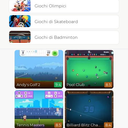
Giochi Olimpici
Giochi di Skateboard
Giochi di Badminton
Andy's Golf 2
Pool Club
9.4
8.5
Tennis Masters
Billiard Blitz Challenge
8.5
8.4