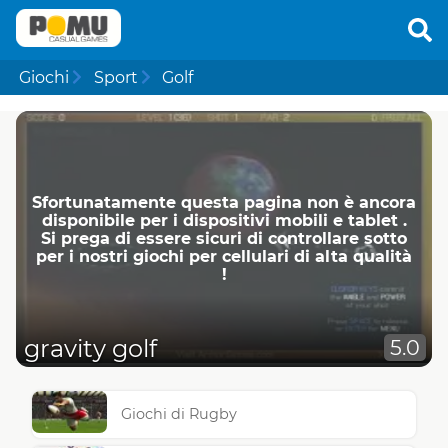
Giochi
Sport
Golf
Sfortunatamente questa pagina non è ancora
disponibile per i dispositivi mobili e tablet .
Si prega di essere sicuri di controllare sotto
per i nostri giochi per cellulari di alta qualità
!
gravity golf
5.0
Giochi di Rugby