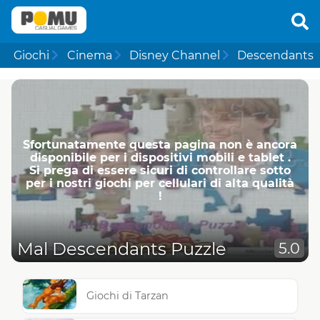
Giochi
Cinema
Disney Channel
Descendants
Sfortunatamente questa pagina non è ancora
disponibile per i dispositivi mobili e tablet .
Si prega di essere sicuri di controllare sotto
per i nostri giochi per cellulari di alta qualità
!
Mal Descendants Puzzle
5.0
Giochi di Tarzan