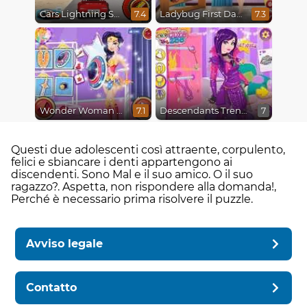
Cars Lightning Speed
Ladybug First Date
7.4
7.3
Wonder Woman Fashion Event
Descendants Trendsetters
7.1
7
Questi due adolescenti così attraente, corpulento,
felici e sbiancare i denti appartengono ai
discendenti. Sono Mal e il suo amico. O il suo
ragazzo?. Aspetta, non rispondere alla domanda!,
Perché è necessario prima risolvere il puzzle.
Avviso legale
Contatto