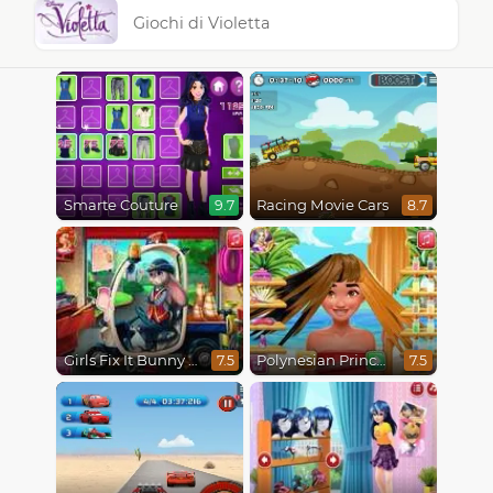
Giochi di Violetta
Smarte Couture
Racing Movie Cars
9.7
8.7
Girls Fix It Bunny Car
Polynesian Princess Real Haircuts
7.5
7.5