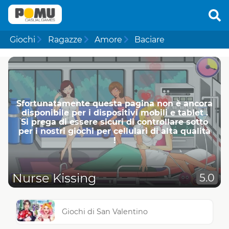
Giochi
Ragazze
Amore
Baciare
Sfortunatamente questa pagina non è ancora
disponibile per i dispositivi mobili e tablet .
Si prega di essere sicuri di controllare sotto
per i nostri giochi per cellulari di alta qualità
!
Nurse Kissing
5.0
Giochi di San Valentino