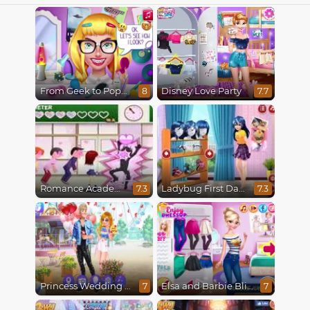
From Geek to Popular Girl
Disney Love Party
8
7.7
Romance Academy
Ladybug First Date
7.3
7.3
Princess Wedding Drama
Elsa and Barbie Blind Date
7
7