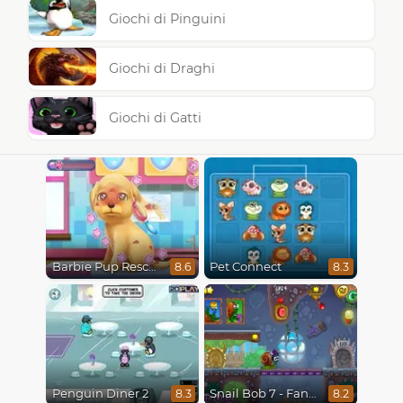
Giochi di Pinguini
Giochi di Draghi
Giochi di Gatti
Barbie Pup Rescue
Pet Connect
8.6
8.3
Penguin Diner 2
Snail Bob 7 - Fantasy Story
8.3
8.2