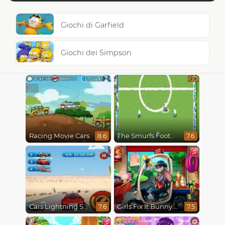
Giochi di Garfield
Giochi dei Simpson
Racing Movie Cars
The Smurfs Football Match
8.6
7.6
Cars Lightning Speed
Girls Fix It Bunny Car
7.6
7.5