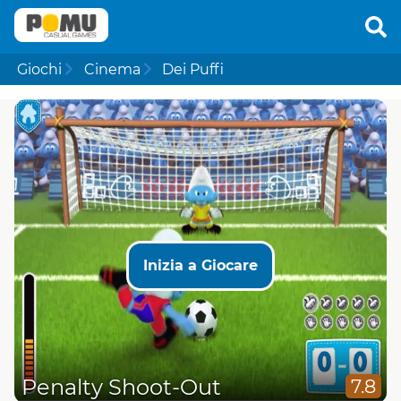
Giochi
Cinema
Dei Puffi
Inizia a Giocare
Penalty Shoot-Out
7.8