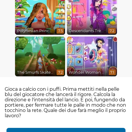
Polynesian Princess Real Haircuts
Descendants Trendsetters
7.5
7.2
The Smurfs Skate Rush
Wonder Woman Fashion Event
7.2
7.1
Gioca a calcio con i puffi. Prima mettiti nella pelle
blu del giocatore che lancerà il rigore. Calcola la
direzione e l'intensità del lancio. E poi, fungendo da
portiere, per fermare tutte le palle in modo che non
tocchino la rete. Quale dei due farà meglio il proprio
lavoro?