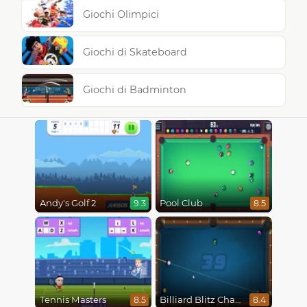
Giochi Olimpici
Giochi di Skateboard
Giochi di Badminton
Andy's Golf 2
Pool Club
9.3
8.5
Tennis Masters
Billiard Blitz Challenge
8.5
8.4