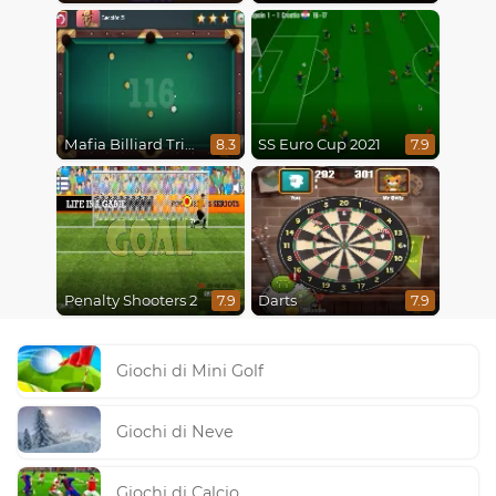
Mafia Billiard Tricks
SS Euro Cup 2021
8.3
7.9
Penalty Shooters 2
Darts
7.9
7.9
Giochi di Mini Golf
Giochi di Neve
Giochi di Calcio