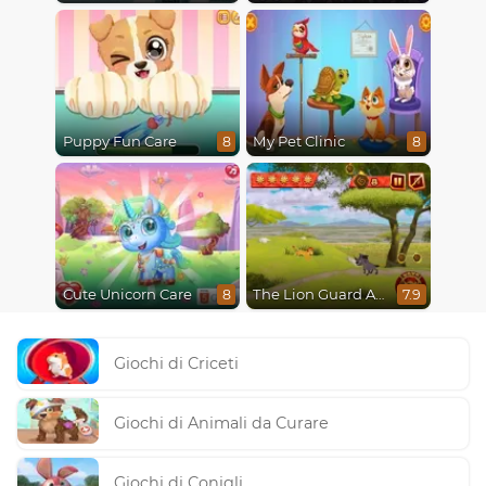
Puppy Fun Care
My Pet Clinic
8
8
Cute Unicorn Care
The Lion Guard Assemble
8
7.9
Giochi di Criceti
Giochi di Animali da Curare
Giochi di Conigli