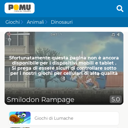
Giochi
Animali
Dinosauri
Sfortunatamente questa pagina non è ancora
disponibile per i dispositivi mobili e tablet .
Si prega di essere sicuri di controllare sotto
per i nostri giochi per cellulari di alta qualità
!
Smilodon Rampage
5.0
Giochi di Lumache