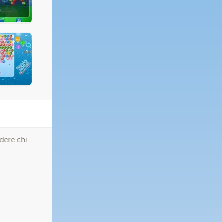
dere chi