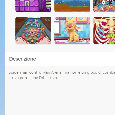
Descrizione
Spiderman contro Man Arena, ma non è un gioco di combatti
arriva prima che l'obiettivo.