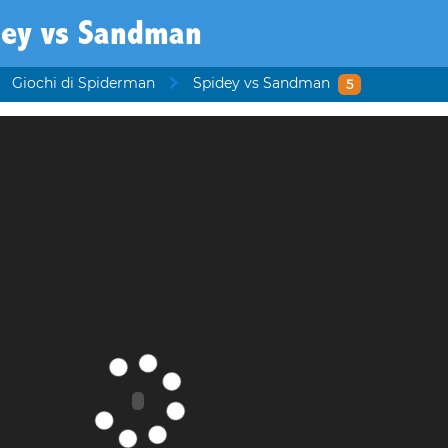
dey vs Sandman
Giochi di Spiderman
Spidey vs Sandman
5