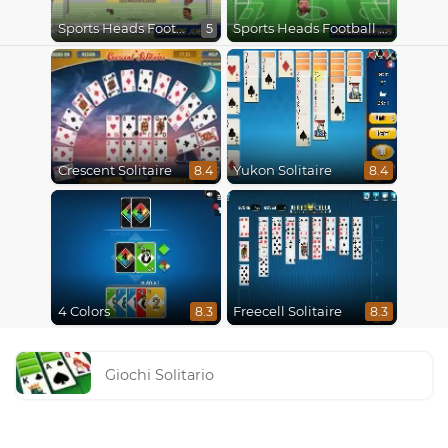
Sports Heads Football Championship 2015
Sports Heads Football Championship 2016
5
Crescent Solitaire
Yukon Solitaire
8.4
8.4
4 Colors
Freecell Solitaire
8.3
8.3
Giochi Solitario