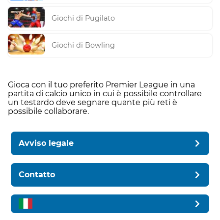
Giochi di Pugilato
Giochi di Bowling
Gioca con il tuo preferito Premier League in una
partita di calcio unico in cui è possibile controllare
un testardo deve segnare quante più reti è
possibile collaborare.
Avviso legale
Contatto