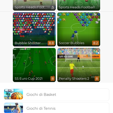
Sports Heads Football Championship 2015
Sports Heads Football Championship 2016
5
Bubble Shooter World Cup
Soccer Bubbles
8.8
8.2
SS Euro Cup 2021
Penalty Shooters 2
8
8
Giochi di Basket
Giochi di Tennis