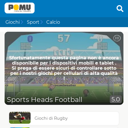
Giochi
Sport
Calcio
Sfortunatamente questa pagina non è ancora
disponibile per i dispositivi mobili e tablet .
Si prega di essere sicuri di controllare sotto
per i nostri giochi per cellulari di alta qualità
!
Sports Heads Football
5.0
Giochi di Rugby