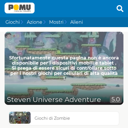
Giochi
Azione
Mostri
Alieni
Sfortunatamente questa pagina non è ancora
disponibile per i dispositivi mobili e tablet .
Si prega di essere sicuri di controllare sotto
per i nostri giochi per cellulari di alta qualità
!
Steven Universe Adventure
5.0
Giochi di Zombie