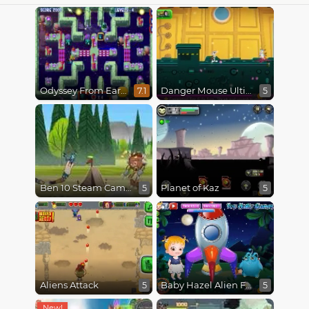
Odyssey From Earth To Space
Danger Mouse Ultimate
7.1
5
Ben 10 Steam Camp
Planet of Kaz
5
5
Aliens Attack
Baby Hazel Alien Friend
5
5