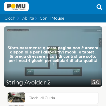
Giochi
Abilità
Con Il Mouse
Sfortunatamente questa pagina non è ancora
disponibile per i dispositivi mobili e tablet .
Si prega di essere sicuri di controllare sotto
per i nostri giochi per cellulari di alta qualità
!
String Avoider 2
5.0
Giochi di Guida