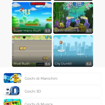
Super Mario Rush
Bikini Bottom Button Bash
6.9
6.7
Rival Rush
City Dunk
6.4
6.2
Giochi di Manichini
Giochi 3D
Giochi di Musica