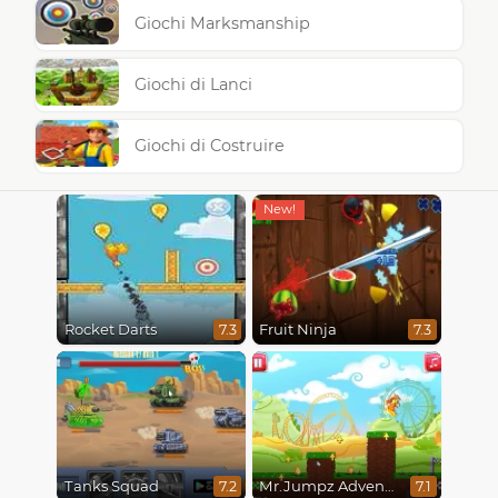
Giochi Marksmanship
Giochi di Lanci
Giochi di Costruire
Rocket Darts
Fruit Ninja
7.3
7.3
Tanks Squad
Mr.Jumpz Adventureland
7.2
7.1