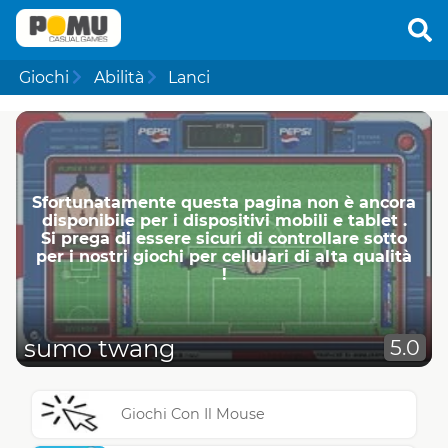
Giochi
Abilità
Lanci
Sfortunatamente questa pagina non è ancora
disponibile per i dispositivi mobili e tablet .
Si prega di essere sicuri di controllare sotto
per i nostri giochi per cellulari di alta qualità
!
sumo twang
5.0
Giochi Con Il Mouse