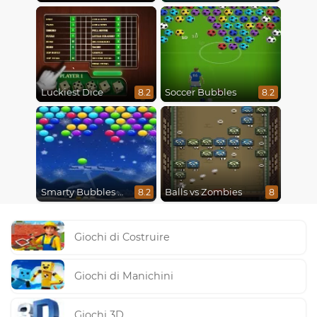
Luckiest Dice
Soccer Bubbles
8.2
8.2
Smarty Bubbles X-Mas Edition
Balls vs Zombies
8.2
8
Giochi di Costruire
Giochi di Manichini
Giochi 3D