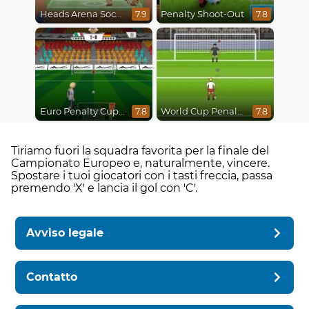
Heads Arena Soccer All Stars
Penalty Shoot-Out
7.9
7.8
Euro Penalty Cup 2021
World Cup Penalty 2018
7.8
7.8
Tiriamo fuori la squadra favorita per la finale del
Campionato Europeo e, naturalmente, vincere.
Spostare i tuoi giocatori con i tasti freccia, passa
premendo 'X' e lancia il gol con 'C'.
Avviso legale
Contatto