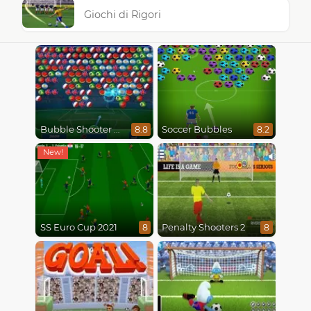
Giochi di Rigori
Bubble Shooter World Cup
Soccer Bubbles
8.8
8.2
SS Euro Cup 2021
Penalty Shooters 2
8
8