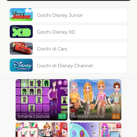
Giochi Disney Junior
Giochi Disney XD
Giochi di Cars
Giochi di Disney Channel
Smarte Couture
Princess Girls Safari Trip
9.7
8.2