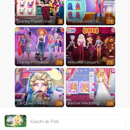
Disney Travel Diaries: City Break
Princess Girls Trip To Aspen
8
7.9
Disney Princesses Runway Show
Princess Circus Getaway
7.9
7.9
Ice Queen Real Dentist
Barbie Wedding Fun
7.8
7.8
Giochi di Trilli