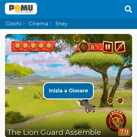
Giochi
Cinema
Sney
Inizia a Giocare
The Lion Guard Assemble
7.9