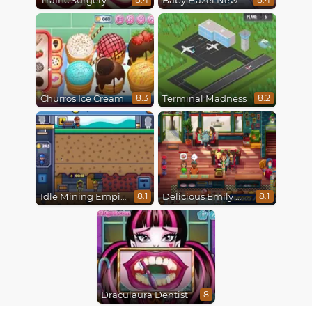
Churros Ice Cream
Terminal Madness
8.3
8.2
Idle Mining Empire
Delicious Emily New Beginning
8.1
8.1
Draculaura Dentist
8