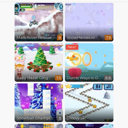
Mars Rover Rescue
SnowHeroes.io
8
7.9
Baby Hazel Gingerbread House
Dumb Ways to Die 3: World Tour
7.5
6.6
Snowball Champions
Groovy Ski
5