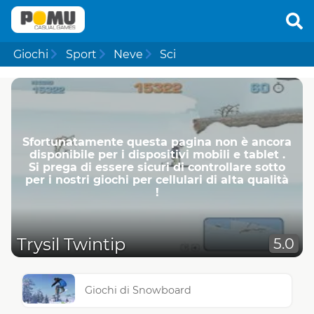
Giochi
Sport
Neve
Sci
Sfortunatamente questa pagina non è ancora
disponibile per i dispositivi mobili e tablet .
Si prega di essere sicuri di controllare sotto
per i nostri giochi per cellulari di alta qualità
!
Trysil Twintip
5.0
Giochi di Snowboard