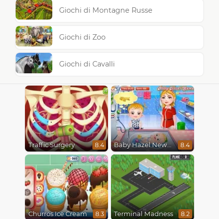
Giochi di Montagne Russe
Giochi di Zoo
Giochi di Cavalli
Traffic Surgery
Baby Hazel Newborn Vaccination
8.4
8.4
Churros Ice Cream
Terminal Madness
8.3
8.2