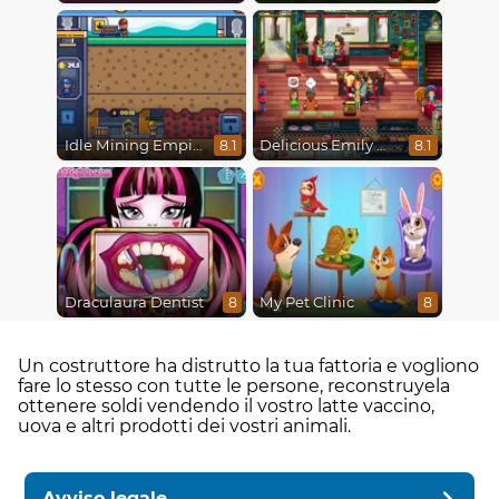
Idle Mining Empire
Delicious Emily New Beginning
8.1
8.1
Draculaura Dentist
My Pet Clinic
8
8
Un costruttore ha distrutto la tua fattoria e vogliono
fare lo stesso con tutte le persone, reconstruyela
ottenere soldi vendendo il vostro latte vaccino,
uova e altri prodotti dei vostri animali.
Avviso legale