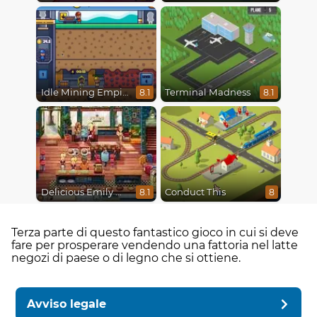
Idle Mining Empire
Terminal Madness
8.1
8.1
Delicious Emily New Beginning
Conduct This
8.1
8
Terza parte di questo fantastico gioco in cui si deve
fare per prosperare vendendo una fattoria nel latte
negozi di paese o di legno che si ottiene.
Avviso legale