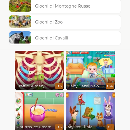
Giochi di Montagne Russe
Giochi di Zoo
Giochi di Cavalli
Traffic Surgery
Baby Hazel Newborn Vaccination
8.5
8.4
Churros Ice Cream
My Pet Clinic
8.3
8.1