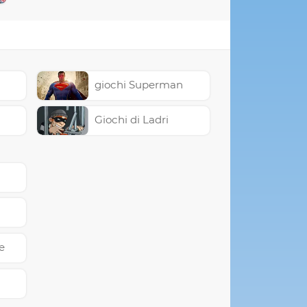
giochi Superman
Giochi di Ladri
e