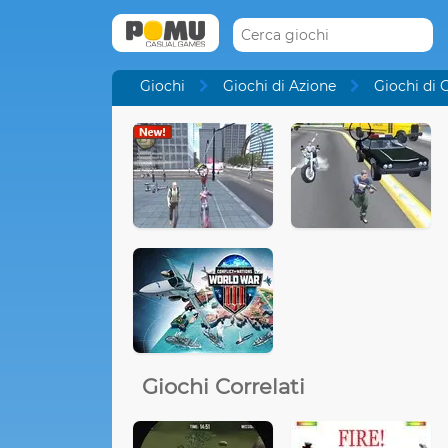
Giochi
Giochi di Azione
Giochi di
Giochi Correlati