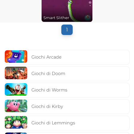
Smart Slither
1
Giochi Arcade
Giochi di Doom
Giochi di Worms
Giochi di Kirby
Giochi di Lemmings