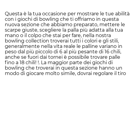
Questa è la tua occasione per mostrare le tue abilità
con i giochi di bowling che ti offriamo in questa
nuova sezione che abbiamo preparato, mettere le
scarpe giuste, scegliere la palla più adatta alla tua
mano o il colpo che stai per fare, nella nostra
bowling collection troverai tutti i colori e gli stili,
generalmente nella vita reale le palline variano in
peso dal più piccolo di 6 al più pesante di 16 chili,
anche se fuori dai tornei è possibile trovare palle
fino a 18 chili! !. La maggior parte dei giochi di
bowling che troverai in questa sezione hanno un
modo di giocare molto simile, dovrai regolare il tiro
in base alla forza che vuoi dare, oltre a controllare la
direzione e anche nella maggior parte dei giochi di
bowling È possibile regolare l&#39;effetto che si
desidera dare alla palla per abbattere il maggior
numero di scodelle in un colpo singolo per ottenere
un pieno o colpire.
Avviso legale