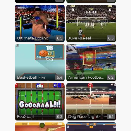
Ultimate Boxing
Juve vs Real
6.5
6.5
Basketball Frvr
American Football Kicks
6.4
6.2
FooXball
Dog Race Night
6.2
6.1