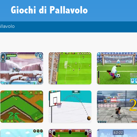
Giochi di Pallavolo
allavolo