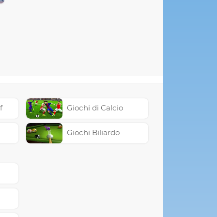
f
Giochi di Calcio
Giochi Biliardo