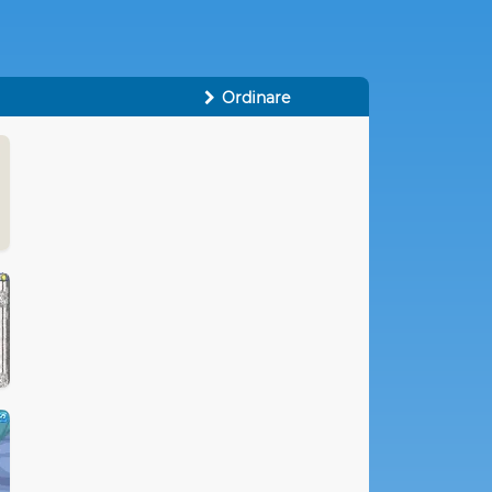
Ordinare