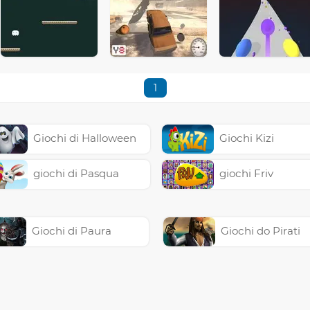
1
Giochi di Halloween
Giochi Kizi
giochi di Pasqua
giochi Friv
Giochi di Paura
Giochi do Pirati