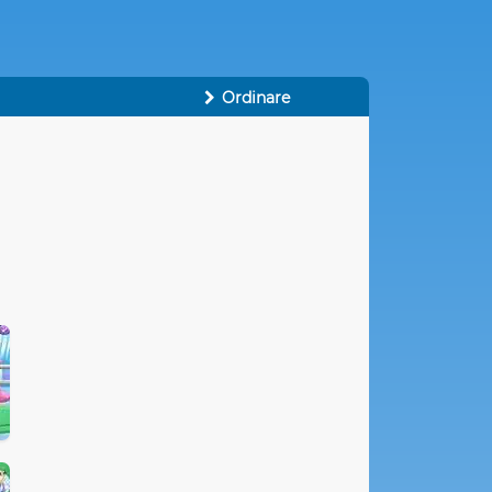
Ordinare