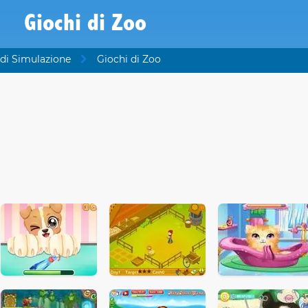
Giochi di Zoo
 di Simulazione
Giochi di Zoo