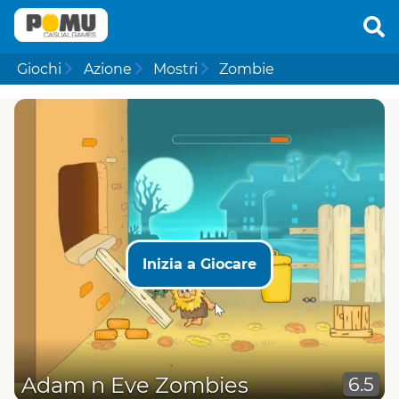
Giochi
Azione
Mostri
Zombie
Inizia a Giocare
Adam n Eve Zombies
6.5