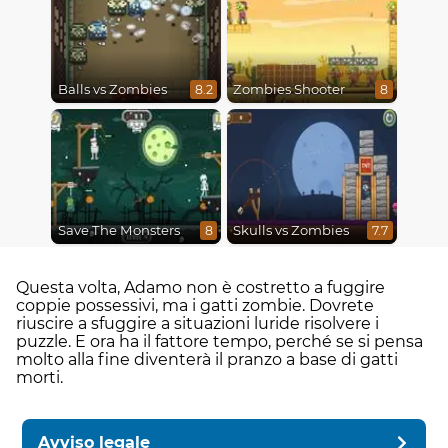
Balls vs Zombies
Zombies Shooter
8.2
8
Save The Monsters
Skulls vs Zombies
8
7.7
Questa volta, Adamo non è costretto a fuggire
coppie possessivi, ma i gatti zombie. Dovrete
riuscire a sfuggire a situazioni luride risolvere i
puzzle. E ora ha il fattore tempo, perché se si pensa
molto alla fine diventerà il pranzo a base di gatti
morti.
Avviso legale