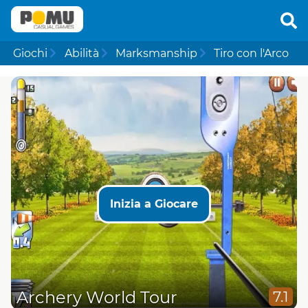
Giochi
Abilità
Marksmanship
Tiro con l'Arco
Inizia a Giocare
Archery World Tour
7.1