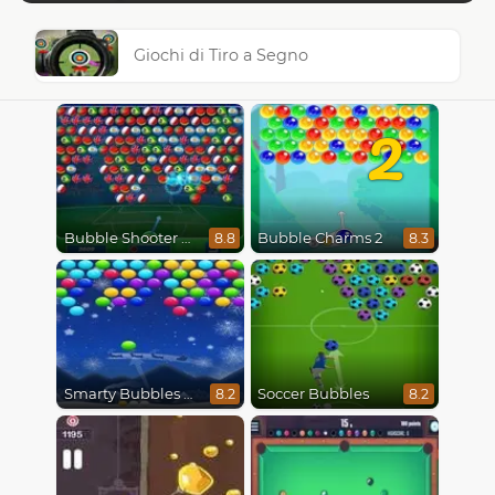
Giochi di Tiro a Segno
2
Bubble Shooter World Cup
Bubble Charms 2
8.8
8.3
Smarty Bubbles X-Mas Edition
Soccer Bubbles
8.2
8.2