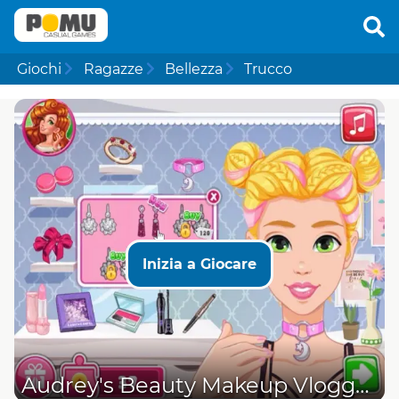
Giochi
Ragazze
Bellezza
Trucco
Inizia a Giocare
Audrey's Beauty Makeup Vlogger Story