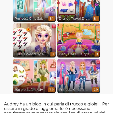
Princess Girls Safari Trip
Disney Travel Diaries: City Break
8.1
8.1
Eliza's Wedding Planner
Baby Hazel Fairyland Ballet
8
8
Barbie Safari Adventure
Princess Girls Trip To Aspen
7.9
7.9
Audrey ha un blog in cui parla di trucco e gioielli. Per
essere in grado di aggiornarlo, è necessario