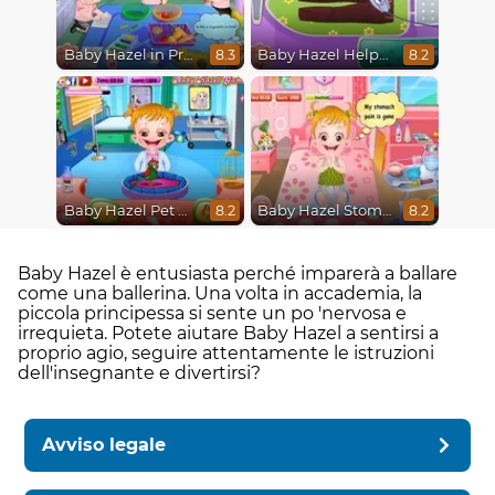
Baby Hazel in Preschool
Baby Hazel Helping Time
8.3
8.2
Baby Hazel Pet Doctor
Baby Hazel Stomach Care
8.2
8.2
Baby Hazel è entusiasta perché imparerà a ballare
come una ballerina. Una volta in accademia, la
piccola principessa si sente un po 'nervosa e
irrequieta. Potete aiutare Baby Hazel a sentirsi a
proprio agio, seguire attentamente le istruzioni
dell'insegnante e divertirsi?
Avviso legale