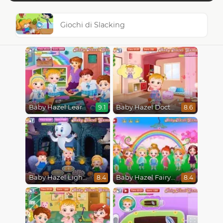
Giochi di Slacking
Baby Hazel Learns Vehicles
Baby Hazel Doctor Play
9.1
8.6
Baby Hazel Lighthouse Adventure
Baby Hazel Fairyland Ballet
8.4
8.4