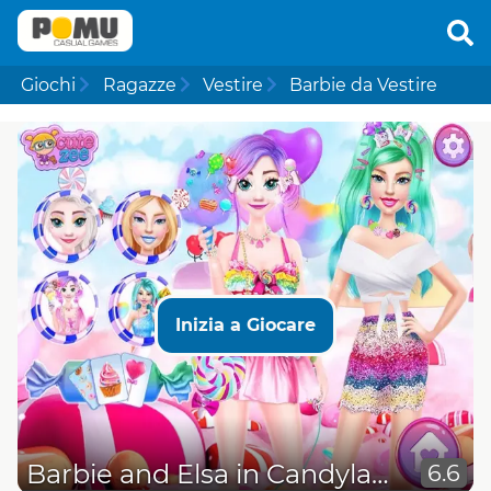
Giochi
Ragazze
Vestire
Barbie da Vestire
Inizia a Giocare
Barbie and Elsa in Candyland
6.6