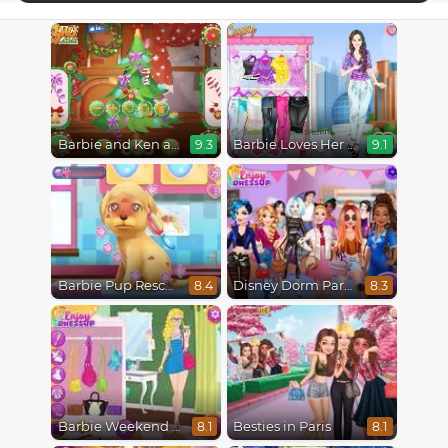
Barbie and Ken a Perfect Christmas
Barbie Loves Her Job
9.3
9.1
Barbie Pup Rescue
Disney Dorm Party
8.4
8.3
Barbie Weekend Outfit
Besties in Paris
8.1
8.1