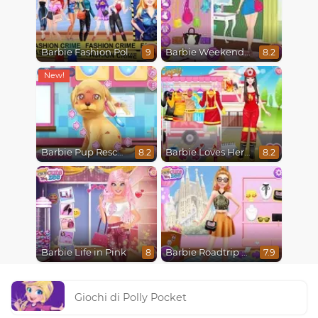
Barbie Fashion Police
Barbie Weekend Outfit
9
8.2
Barbie Pup Rescue
Barbie Loves Her Job
8.2
8.2
Barbie Life in Pink
Barbie Roadtrip Adventure
8
7.9
Giochi di Polly Pocket