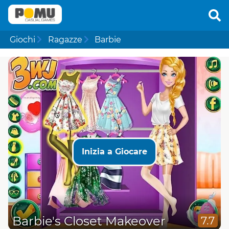
Giochi
Ragazze
Barbie
Inizia a Giocare
Barbie's Closet Makeover
7.7