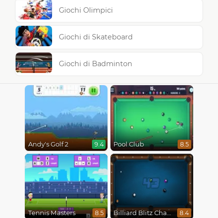
Giochi Olimpici
Giochi di Skateboard
Giochi di Badminton
Andy's Golf 2
Pool Club
9.4
8.5
Tennis Masters
Billiard Blitz Challenge
8.5
8.4