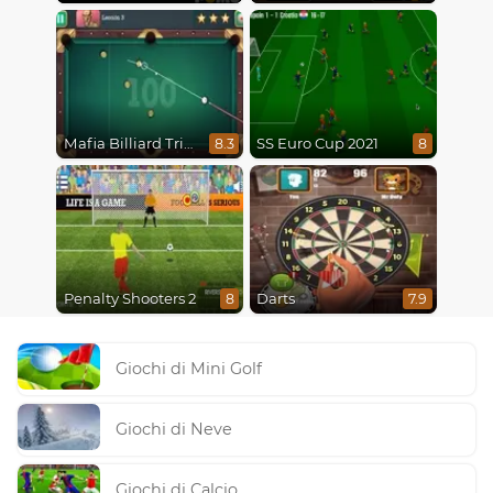
Mafia Billiard Tricks
SS Euro Cup 2021
8.3
8
Penalty Shooters 2
Darts
8
7.9
Giochi di Mini Golf
Giochi di Neve
Giochi di Calcio