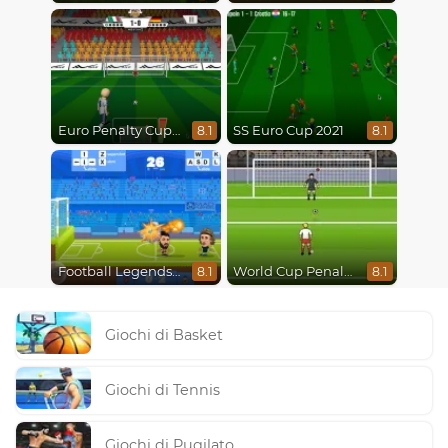
Euro Penalty Cup 2021
SS Euro Cup 2021
8.1
8.1
Football Legends 2021
World Cup Penalty 2018
8.1
8.1
Giochi di Basket
Giochi di Tennis
Giochi di Pugilato