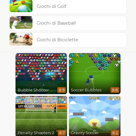
Giochi di Golf
Giochi di Baseball
Giochi di Biciclette
Bubble Shooter World Cup
Soccer Bubbles
8.9
8.8
Penalty Shooters 2
Gravity Soccer
8.7
8.2