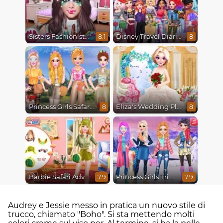
Sisters Fashionista Makeup
Disney Travel Diaries: City Break
8.1
8
Princess Girls Safari Trip
Eliza's Wedding Planner
8
8
Barbie Safari Adventure
Princess Girls Trip To Aspen
7.9
7.9
Audrey e Jessie messo in pratica un nuovo stile di
trucco, chiamato "Boho". Si sta mettendo molti