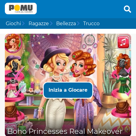
Giochi
Ragazze
Bellezza
Trucco
Inizia a Giocare
Boho Princesses Real Makeover