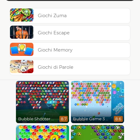
Giochi Zuma
Giochi Escape
Giochi Memory
Giochi di Parole
Bubble Shooter World Cup
Bubble Game 3 Christmas
8.7
8.6
2