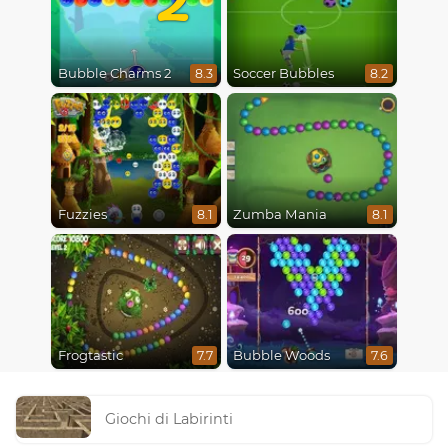
Bubble Charms 2
Soccer Bubbles
8.3
8.2
Fuzzies
Zumba Mania
8.1
8.1
Frogtastic
Bubble Woods
7.7
7.6
Giochi di Labirinti