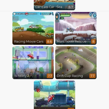
Car Eats Car : Sea Adventure
6.7
Racing Movie Cars
Mars Rover Rescue
8.6
8
Wheely 2
Drift Cup Racing
7.7
7.7