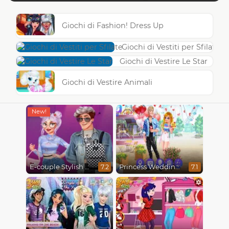
Giochi di Fashion! Dress Up
Giochi di Vestiti per Sfilate
Giochi di Vestire Le Star
Giochi di Vestire Animali
E-couple Stylish Transformation
Princess Wedding Drama
7.2
7.1