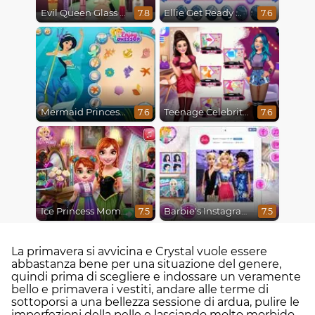
Evil Queen Glass Skin Routine #Influencer
Ellie Get Ready With Me 2
7.8
7.6
Mermaid Princesses
Teenage Celebrity Rivalry
7.6
7.6
Ice Princess Mommy Real Makeover
Barbie's Instagram Life
7.5
7.5
La primavera si avvicina e Crystal vuole essere
abbastanza bene per una situazione del genere,
quindi prima di scegliere e indossare un veramente
bello e primavera i vestiti, andare alle terme di
sottoporsi a una bellezza sessione di ardua, pulire le
imperfezioni della pelle e lasciando molto morbido