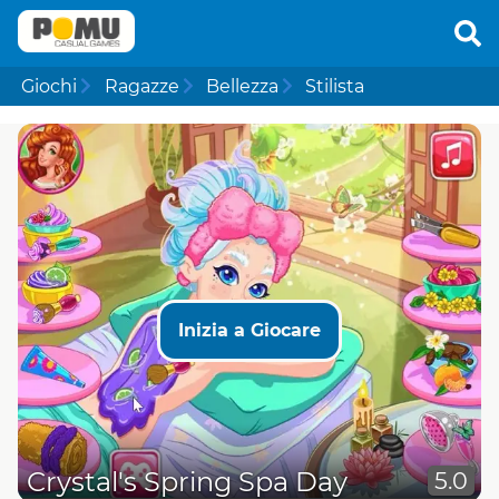
Giochi
Ragazze
Bellezza
Stilista
Inizia a Giocare
Crystal's Spring Spa Day
5.0