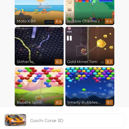
Moto X3M
Bubble Charms 2
8.4
8.4
Slither.io
Gold Miner Tom
8.3
8.3
Bubble Spirit
Smarty Bubbles X-Mas Edition
8.2
8.1
Giochi Corse 3D