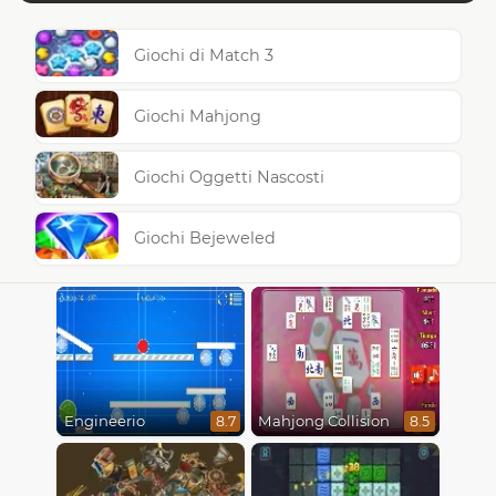
Giochi di Match 3
Giochi Mahjong
Giochi Oggetti Nascosti
Giochi Bejeweled
Engineerio
Mahjong Collision
8.7
8.5