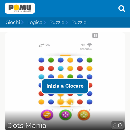
Giochi
Logica
Puzzle
Puzzle
Inizia a Giocare
Dots Mania
5.0