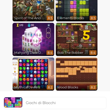
Spirit of The Ancient Forest
Elements Blocks
8.5
8.5
5
Mahjong Dark Dimensions
Bob The Robber 5 The Temple Adventure
8.4
8.4
Mythical Jewels
Wood Blocks
8.2
8.2
Giochi di Blocchi